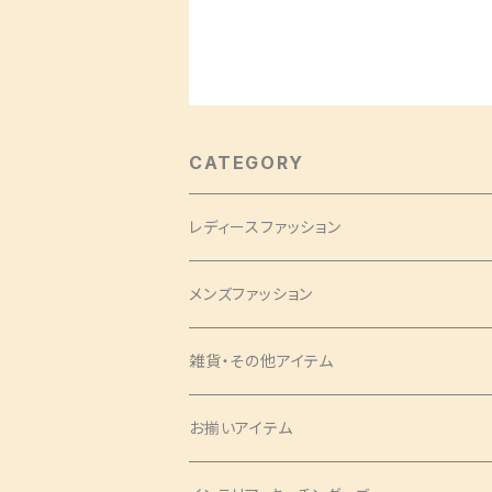
CATEGORY
レディースファッション
バッグ・チャーム
メンズファッション
ツイリー
アクセサリー
ネクタイ・蝶ネクタイ
雑貨・その他アイテム
バッグ
シュシュ
ナローネクタイ
エプロン
トップス・シャツ
ブックカバー
お揃いアイテム
サコッシュ
ピアス
レギュラーネクタイ
ショートサイズ
アロハシャツ