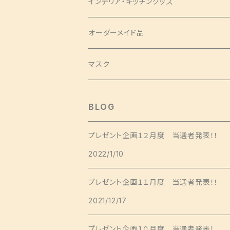
トップス
パンツ
コインケース
ピアス
インテリア・キッチングッズ
ヘアバンド
蝶ネクタイ
ミドルサイズ
アロハシャツ
ワンピース
ポーチ
シュシュ
ランチョンマット
オーダーメイド品
クロスバンド
ロングサイズ
チュニック
タックワンピース
ラウンドポーチ
Mサイズ
ベスト
印鑑ケース
ツイリー
テーブルセンター
マスク
バレッタ・ヘアコーム
ソムリエサイズ
シャツ
袖ありワンピース
スクエアポーチ
Sサイズ
袖なし
SSサイズ
スカート
扇子袋
ヘアクリップ
カフェエプロン
BLOG
ヘアクリップ
キャミソールワンピース
長袖
Sサイズ
ショートサイズ
ジャケット
しめ縄
タペストリー
プレゼント企画１２月度 当選者発表！！
Aラインワンピース
Mサイズ
2022/1/10
ミドルサイズ
ジャケット
パンツ
日傘
コースター
その他ワンピース
Lサイズ
プレゼント企画１１月度 当選者発表！！
ロングサイズ
コート
ポケットティッシュケース
クッションカバー
2021/12/17
ミニサイズ
ソムリエサイズ
卓上門松
プレゼント企画１０月度 当選者発表！