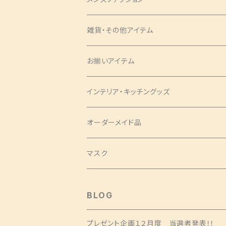
ツイリー
アクセサリー
ネクタイ・蝶ネクタイ
雑貨・その他アイテム
バッグ
シュシュ
ナローネクタイ
エプロン
トップス・シャツ
ブックカバー
お揃いアイテム
サコッシュ
ピアス
レギュラーネクタイ
ショートサイズ
アロハシャツ
トップス
パンツ
コインケース
ピアス
インテリア・キッチングッズ
ヘアバンド
蝶ネクタイ
ミドルサイズ
アロハシャツ
ワンピース
ポーチ
シュシュ
ランチョンマット
オーダーメイド品
クロスバンド
ロングサイズ
チュニック
タックワンピース
ラウンドポーチ
Mサイズ
ベスト
印鑑ケース
ツイリー
テーブルセンター
マスク
バレッタ・ヘアコーム
ソムリエサイズ
シャツ
袖ありワンピース
スクエアポーチ
Sサイズ
袖なし
SSサイズ
スカート
扇子袋
ヘアクリップ
カフェエプロン
BLOG
ヘアクリップ
キャミソールワンピース
長袖
Sサイズ
ショートサイズ
ジャケット
しめ縄
タペストリー
プレゼント企画１２月度 当選者発表！！