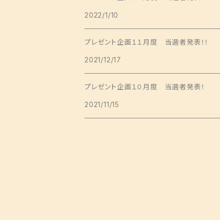
Aラインワンピース
Mサイズ
2022/1/10
ミドルサイズ
ジャケット
パンツ
日傘
コースター
その他ワンピース
Lサイズ
プレゼント企画１１月度 当選者発表！！
ロングサイズ
コート
ポケットティッシュケース
クッションカバー
2021/12/17
ミニサイズ
ソムリエサイズ
卓上門松
プレゼント企画１０月度 当選者発表！
2021/11/15