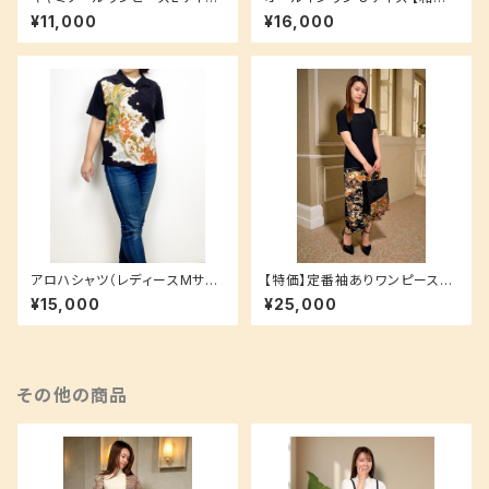
【重ね着で簡単ラフコーデ♪】
でラフにカッコよく！】
¥11,000
¥16,000
アロハシャツ（レディースMサイ
【特価】定番袖ありワンピースS
ズ）洗える加工付き着物地でお
サイズ(ロング丈) 裏地付き 洗え
¥15,000
¥25,000
手入れ簡単♪
るシルク生地でお手入れ簡単♪
その他の商品