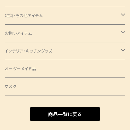
ツイリー
アクセサリー
ネクタイ・蝶ネクタイ
雑貨・その他アイテム
バッグ
シュシュ
ナローネクタイ
エプロン
トップス・シャツ
ブックカバー
お揃いアイテム
サコッシュ
ピアス
レギュラーネクタイ
ショートサイズ
アロハシャツ
トップス
パンツ
コインケース
ピアス
インテリア・キッチングッズ
ヘアバンド
蝶ネクタイ
ミドルサイズ
アロハシャツ
ワンピース
ポーチ
シュシュ
ランチョンマット
オーダーメイド品
クロスバンド
ロングサイズ
チュニック
タックワンピース
ラウンドポーチ
Mサイズ
ベスト
印鑑ケース
ツイリー
テーブルセンター
マスク
バレッタ・ヘアコーム
ソムリエサイズ
シャツ
袖ありワンピース
スクエアポーチ
Sサイズ
袖なし
SSサイズ
スカート
扇子袋
ヘアクリップ
カフェエプロン
商品一覧に戻る
ヘアクリップ
キャミソールワンピース
長袖
Sサイズ
ショートサイズ
ジャケット
しめ縄
タペストリー