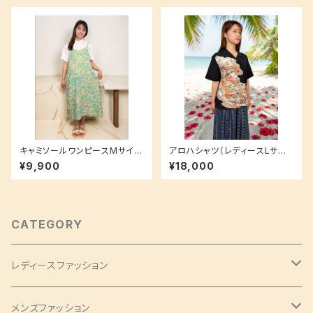
留袖 松柄
キャミソールワンピースMサイズ
アロハシャツ（レディースLサイ
【重ね着で簡単ラフコーデ♪】
ズ）洗える加工付き着物地でお
¥9,900
¥18,000
手入れ簡単♪
CATEGORY
レディースファッション
バッグ・チャーム
メンズファッション