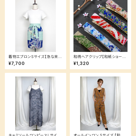
着物エプロンSサイズ【急な来客
和柄ヘアクリップ【和紙ショート
にもお洒落にすぐ対応★】贈り
サイズ】6cm お揃いシリーズ
¥7,700
¥1,320
物にも大人気！
キャミソールワンピースLサイズ
オールインワン Sサイズ 【和柄