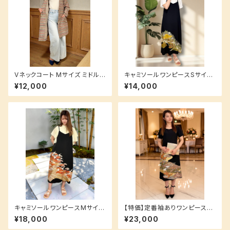
Vネックコート Mサイズ ミドル
キャミソールワンピースSサイズ
丈 ポケット付き 紬 ボーダー柄
(ロング丈) 【重ね着で簡単ラフ
¥12,000
¥14,000
コーデ♪】
キャミソールワンピースMサイズ
【特価】定番袖ありワンピースS
(ロング丈) 【重ね着で簡単ラフ
サイズ 裏地付き 洗えるシルク生
¥18,000
¥23,000
コーデ♪】 洗えるシルク素材 黒
地でお手入れ簡単♪ 黒留袖