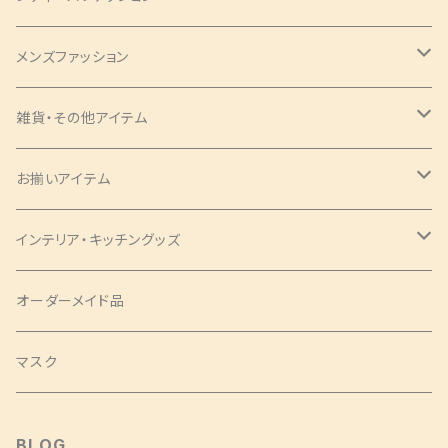
バッグ・チャーム
メンズファッション
ツイリー
アクセサリー
ネクタイ・蝶ネクタイ
雑貨・その他アイテム
バッグ
シュシュ
ナローネクタイ
エプロン
トップス・シャツ
ブックカバー
お揃いアイテム
サコッシュ
ピアス
レギュラーネクタイ
ショートサイズ
アロハシャツ
トップス
パンツ
コインケース
ピアス
インテリア・キッチングッズ
ヘアバンド
蝶ネクタイ
ミドルサイズ
アロハシャツ
ワンピース
ポーチ
シュシュ
ランチョンマット
オーダーメイド品
クロスバンド
ロングサイズ
チュニック
タックワンピース
ラウンドポーチ
Mサイズ
ベスト
印鑑ケース
ツイリー
テーブルセンター
マスク
バレッタ・ヘアコーム
ソムリエサイズ
シャツ
袖ありワンピース
スクエアポーチ
Sサイズ
袖なし
SSサイズ
スカート
扇子袋
ヘアクリップ
カフェエプロン
BLOG