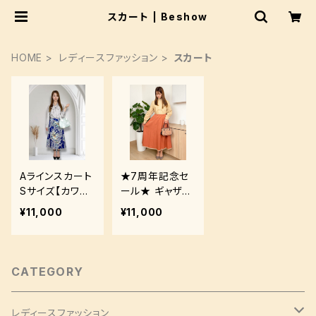
スカート | Beshow
HOME
レディースファッション
スカート
Aラインスカート
★7周年記念セ
Sサイズ【カワイ
ール★ ギャザー
イ和の花柄★】
スカート【希少な
¥11,000
¥11,000
洗える生地でお
落款付き☆】洗
手入れ簡単♪
えるシルクでお
手入れ簡単♪
CATEGORY
レディースファッション