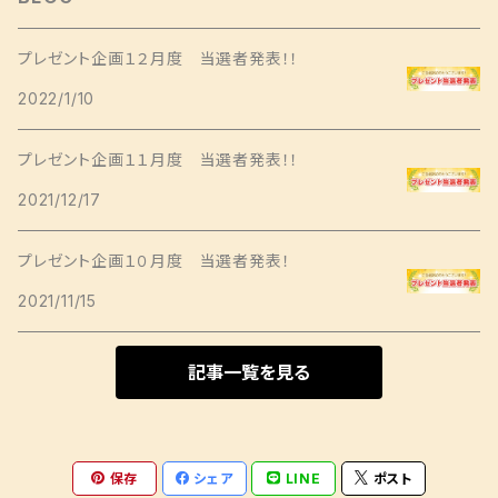
ヘアクリップ
キャミソールワンピース
長袖
Sサイズ
ショートサイズ
ジャケット
しめ縄
タペストリー
プレゼント企画１２月度 当選者発表！！
Aラインワンピース
Mサイズ
2022/1/10
ミドルサイズ
ジャケット
パンツ
日傘
コースター
その他ワンピース
Lサイズ
プレゼント企画１１月度 当選者発表！！
ロングサイズ
コート
ポケットティッシュケース
クッションカバー
2021/12/17
ミニサイズ
ソムリエサイズ
卓上門松
プレゼント企画１０月度 当選者発表！
2021/11/15
記事一覧を見る
保存
シェア
LINE
ポスト