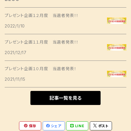
ヘアクリップ
キャミソールワンピース
長袖
Sサイズ
ショートサイズ
ジャケット
しめ縄
タペストリー
プレゼント企画１２月度 当選者発表！！
Aラインワンピース
Mサイズ
2022/1/10
ミドルサイズ
ジャケット
パンツ
日傘
コースター
その他ワンピース
Lサイズ
プレゼント企画１１月度 当選者発表！！
ロングサイズ
コート
ポケットティッシュケース
クッションカバー
2021/12/17
ミニサイズ
ソムリエサイズ
卓上門松
プレゼント企画１０月度 当選者発表！
2021/11/15
記事一覧を見る
保存
シェア
LINE
ポスト