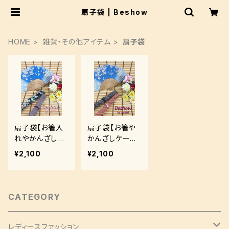
扇子袋 | Beshow
HOME
雑貨・その他アイテム
扇子袋
扇子袋【お箸入
扇子袋【お箸や
れやかんざしケ
かんざしケース
ースとしてもお
としてもおスス
¥2,100
¥2,100
ススメ！】HC300
メ！】HC30017A,
24A,HC30011B
HC30027B
CATEGORY
レディースファッション