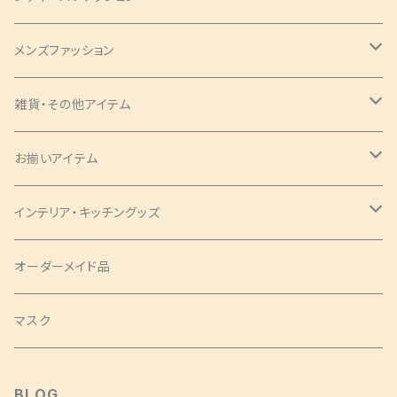
バッグ・チャーム
メンズファッション
ツイリー
アクセサリー
ネクタイ・蝶ネクタイ
雑貨・その他アイテム
バッグ
シュシュ
ナローネクタイ
エプロン
トップス・シャツ
ブックカバー
お揃いアイテム
サコッシュ
ピアス
レギュラーネクタイ
ショートサイズ
アロハシャツ
トップス
パンツ
コインケース
ピアス
インテリア・キッチングッズ
ヘアバンド
蝶ネクタイ
ミドルサイズ
アロハシャツ
ワンピース
ポーチ
シュシュ
ランチョンマット
オーダーメイド品
クロスバンド
ロングサイズ
チュニック
タックワンピース
ラウンドポーチ
Mサイズ
ベスト
印鑑ケース
ツイリー
テーブルセンター
マスク
バレッタ・ヘアコーム
ソムリエサイズ
シャツ
袖ありワンピース
スクエアポーチ
Sサイズ
袖なし
SSサイズ
スカート
扇子袋
ヘアクリップ
カフェエプロン
BLOG