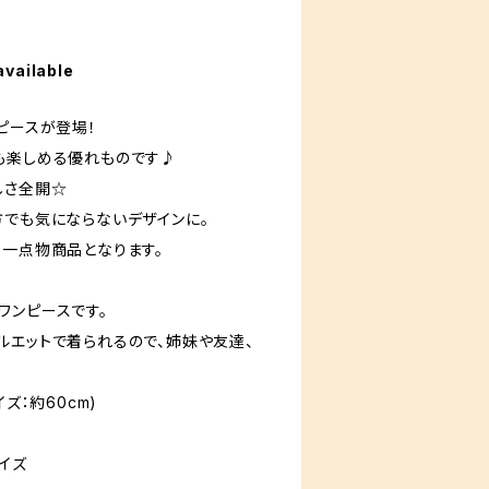
available
ピースが登場！
も楽しめる優れものです♪
しさ全開☆
方でも気にならないデザインに。
て一点物商品となります。
ワンピースです。
ルエットで着られるので、姉妹や友達、
ズ：約60cm)
イズ