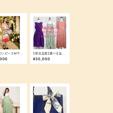
ワンピースMサイ
【受注生産】選べる生
地！3デザインから選べ
,000
¥30,000
れ簡単♪【裏地
るワンピース 洗える生
付き】 振袖 和柄 ピンク
地でお手入れ簡単♪ サ
イズ・丈指定可