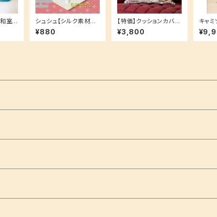
シュシュ【シルク素材で
【特価】クッションカバー
キャミ
髪にも優しい！】ふんわ
和室にも洋室にも♪ 和
Mサイ
¥880
¥3,800
¥9,
りまとめ髪に♪
柄 紅型 もみじ クッショ
ラフコ
ン付き可