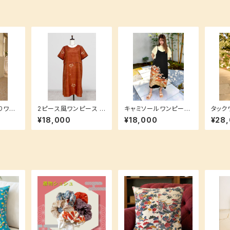
りワン
2ピース風ワンピース L
キャミソールワンピース
タック
ロング
サイズ 洗えるシルク生
Mサイズ(ロング丈) 【重
ズ 洗えるシルク素材で
¥18,000
¥18,000
¥28
地でお手入れ簡単♪ 着
ね着で簡単ラフコーデ
お手入
入れ簡
物地 和柄 花柄 韓国大
♪】 洗えるシルク素材
島
黒留袖 松柄