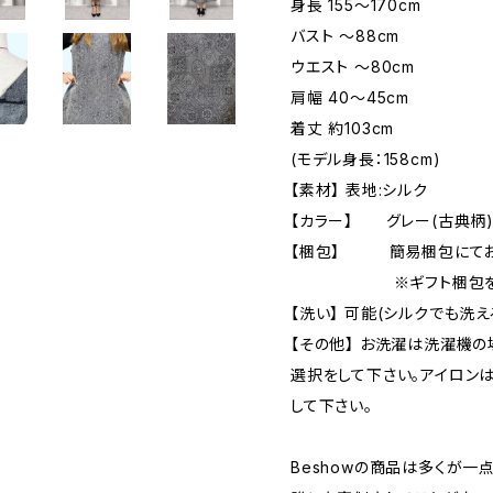
身長 155〜170cm
バスト 〜88cm
ウエスト 〜80cm
肩幅 40〜45cm
着丈 約103cm
(モデル身長：158cm)
【素材】 表地:シルク
【カラー】 グレー(古典柄
【梱包】 簡易梱包にてお
※ギフト梱包をご希望
【洗い】 可能(シルクでも洗
【その他】 お洗濯は洗濯機
選択をして下さい。アイロン
して下さい。
Beshowの商品は多くが一