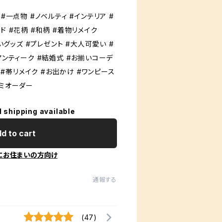
#一点物 #ノベルティ #インテリア #
ド #花柄 #和柄 #着物リメイク
祝いグッズ #プレゼント #大人可愛い #
アンティーク #結婚式 #お揃いコーデ
hion #帯リメイク #お出かけ #ワンピース
セミオーダー
l shipping available
d to cart
にお住まいの方向け
通報する
(47)