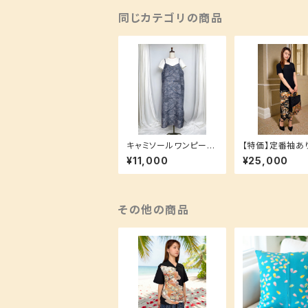
同じカテゴリの商品
キャミソールワンピース
【特価】定番袖あ
Lサイズ【重ね着で簡単
ピースSサイズ(
¥11,000
¥25,000
ラフコーデ♪】
丈) 裏地付き 洗えるシ
ルク生地でお手
単♪
その他の商品