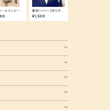
ソールワンピース
着物ツイリー【持ち手に
ズ【重ね着で簡単
巻いても！スカーフやヘ
900
¥1,500
ーデ♪】
アアクセとしても！】お揃
いシリーズ♪