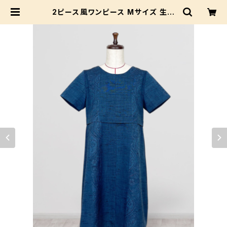
2ピース風ワンピース Mサイズ 生地
でお手入れ簡単♪ 花柄ライン 唐草
紬 | Beshow