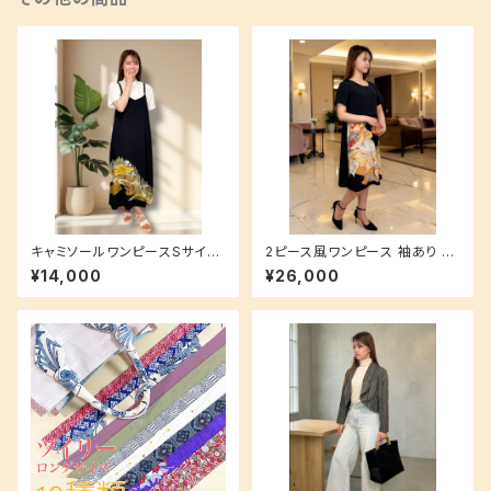
キャミソールワンピースSサイズ
2ピース風ワンピース 袖あり M
(ロング丈) 【重ね着で簡単ラフ
サイズ 洗えるシルク生地でお手
¥14,000
¥26,000
コーデ♪】
入れ簡単♪ 黒留袖