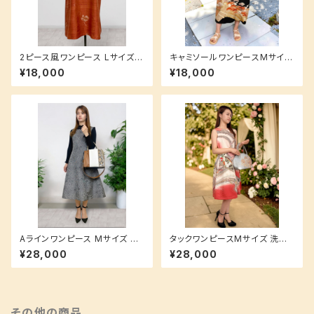
2ピース風ワンピース Lサイズ
キャミソールワンピースMサイズ
洗えるシルク生地でお手入れ簡
(ロング丈) 【重ね着で簡単ラフ
¥18,000
¥18,000
単♪ 着物地 和柄 花柄 韓国大
コーデ♪】 洗えるシルク素材 黒
島
留袖 松柄
Aラインワンピース Mサイズ 洗
タックワンピースMサイズ 洗え
えるシルク生地でお手入れ簡単
るシルク素材でお手入れ簡単♪
¥28,000
¥28,000
♪
【裏地付き】 振袖 和柄 ピンク
その他の商品