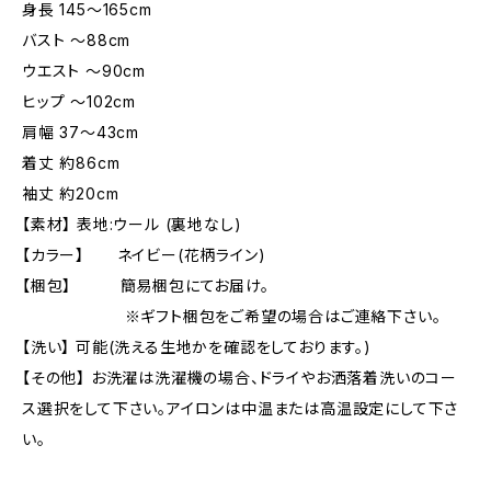
身長 145〜165cm
バスト 〜88cm
ウエスト 〜90cm
ヒップ 〜102cm
肩幅 37〜43cm
着丈 約86cm
袖丈 約20cm
【素材】 表地:ウール (裏地なし)
【カラー】 ネイビー(花柄ライン)
【梱包】 簡易梱包にてお届け。
※ギフト梱包をご希望の場合はご連絡下さい。
【洗い】 可能(洗える生地かを確認をしております。)
【その他】 お洗濯は洗濯機の場合、ドライやお洒落着洗いのコー
ス選択をして下さい。アイロンは中温または高温設定にして下さ
い。