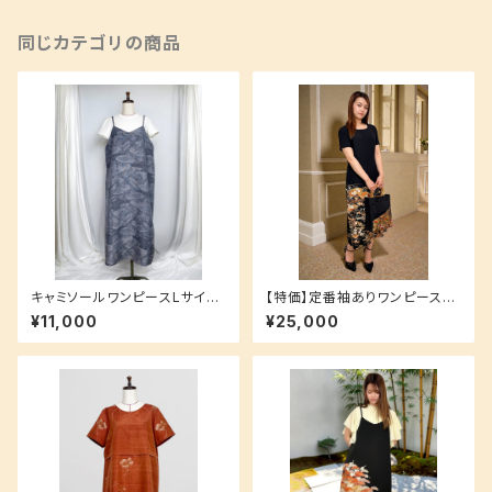
同じカテゴリの商品
キャミソールワンピースLサイズ
【特価】定番袖ありワンピースS
【重ね着で簡単ラフコーデ♪】
サイズ(ロング丈) 裏地付き 洗え
¥11,000
¥25,000
るシルク生地でお手入れ簡単♪