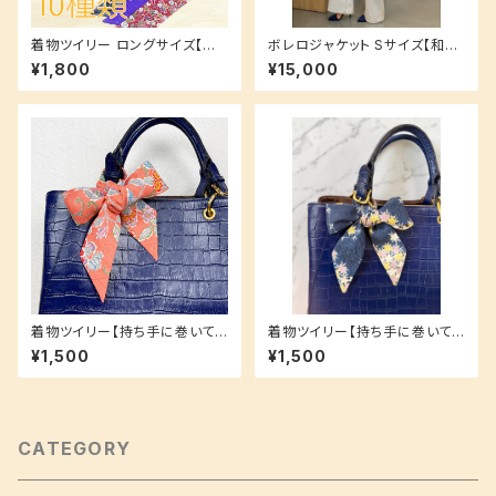
着物ツイリー ロングサイズ【持
ボレロジャケット Sサイズ【和洋
ち手に巻いても！スカーフやヘア
ミックスのクールなデザイン】縞
¥1,800
¥15,000
アクセとしても！】お揃いシリー
紬 ストライプ
ズ♪
着物ツイリー【持ち手に巻いて
着物ツイリー【持ち手に巻いて
も！スカーフやヘアアクセとして
も！スカーフやヘアアクセとして
¥1,500
¥1,500
も！】お揃いシリーズ♪
も！】お揃いシリーズ♪ ネイビー
小花柄 小紋
CATEGORY