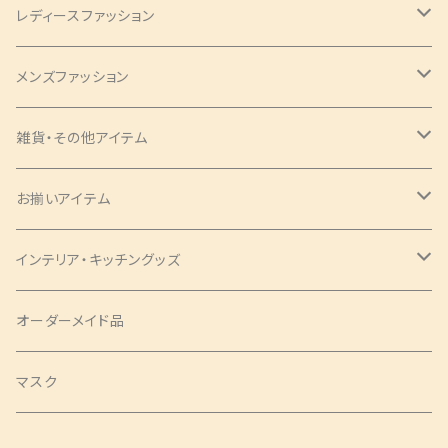
レディースファッション
バッグ・チャーム
メンズファッション
ツイリー
アクセサリー
ネクタイ・蝶ネクタイ
雑貨・その他アイテム
バッグ
シュシュ
ナローネクタイ
エプロン
トップス・シャツ
ブックカバー
お揃いアイテム
サコッシュ
ピアス
レギュラーネクタイ
ショートサイズ
アロハシャツ
トップス
パンツ
コインケース
ピアス
インテリア・キッチングッズ
ヘアバンド
蝶ネクタイ
ミドルサイズ
アロハシャツ
ワンピース
ポーチ
シュシュ
ランチョンマット
オーダーメイド品
クロスバンド
ロングサイズ
チュニック
タックワンピース
ラウンドポーチ
Mサイズ
ベスト
印鑑ケース
ツイリー
テーブルセンター
マスク
バレッタ・ヘアコーム
ソムリエサイズ
シャツ
袖ありワンピース
スクエアポーチ
Sサイズ
袖なし
SSサイズ
スカート
扇子袋
ヘアクリップ
カフェエプロン