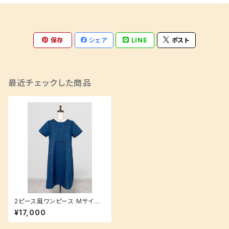
保存
シェア
LINE
ポスト
最近チェックした商品
2ピース風ワンピース Mサイズ
生地でお手入れ簡単♪ 花柄ラ
¥17,000
イン 唐草 紬