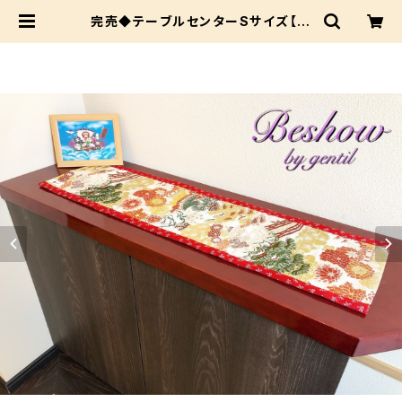
完売◆テーブルセンターSサイズ【玄
関やリビングにも！】サッと敷くだけお
洒落に★ | Beshow