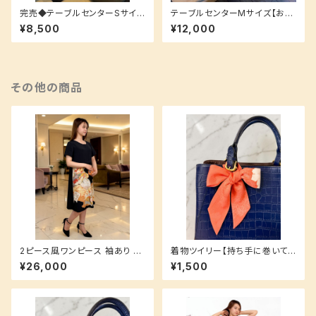
完売◆テーブルセンターSサイズ
テーブルセンターMサイズ【おめ
【洋室にも和室にも！】空間をも
でたい赤富士デザイン☆】来客
¥8,500
¥12,000
っとお洒落に♪
時にもおすすめサイズ♪
その他の商品
2ピース風ワンピース 袖あり M
着物ツイリー【持ち手に巻いて
サイズ 洗えるシルク生地でお手
も！スカーフやヘアアクセとして
¥26,000
¥1,500
入れ簡単♪ 黒留袖
も！】お揃いシリーズ♪ サーモン
ピンク 花柄 小紋