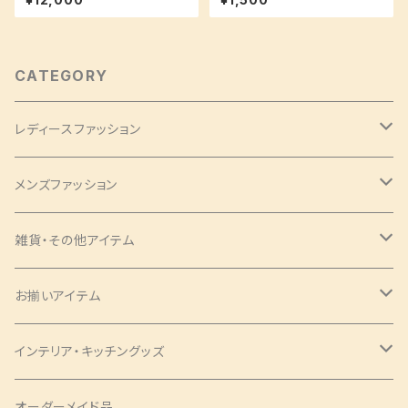
ボン付き
も！】お揃いシリーズ♪
CATEGORY
レディースファッション
バッグ・チャーム
メンズファッション
ツイリー
アクセサリー
ネクタイ・蝶ネクタイ
雑貨・その他アイテム
バッグ
シュシュ
ナローネクタイ
エプロン
トップス・シャツ
ブックカバー
お揃いアイテム
サコッシュ
ピアス
レギュラーネクタイ
ショートサイズ
アロハシャツ
トップス
パンツ
コインケース
ピアス
インテリア・キッチングッズ
ヘアバンド
蝶ネクタイ
ミドルサイズ
アロハシャツ
ワンピース
ポーチ
シュシュ
ランチョンマット
オーダーメイド品