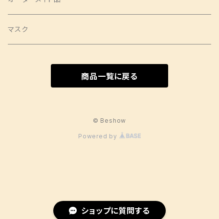
クロスバンド
ロングサイズ
チュニック
タックワンピース
ラウンドポーチ
Mサイズ
ベスト
印鑑ケース
ツイリー
テーブルセンター
マスク
バレッタ・ヘアコーム
ソムリエサイズ
シャツ
袖ありワンピース
スクエアポーチ
Sサイズ
袖なし
SSサイズ
スカート
扇子袋
ヘアクリップ
カフェエプロン
商品一覧に戻る
ヘアクリップ
キャミソールワンピース
長袖
Sサイズ
ショートサイズ
ジャケット
しめ縄
タペストリー
Aラインワンピース
Mサイズ
ミドルサイズ
ジャケット
パンツ
日傘
コースター
© Beshow
Powered by
その他ワンピース
Lサイズ
ロングサイズ
コート
ポケットティッシュケース
クッションカバー
ミニサイズ
ソムリエサイズ
卓上門松
ショップに質問する