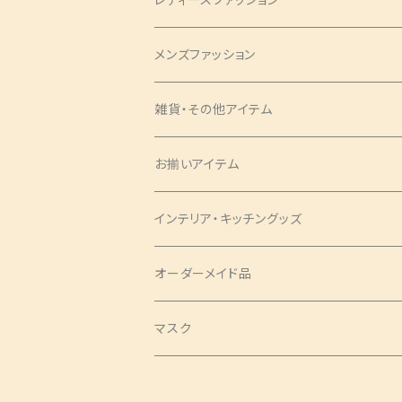
バッグ・チャーム
メンズファッション
ツイリー
アクセサリー
ネクタイ・蝶ネクタイ
雑貨・その他アイテム
バッグ
シュシュ
ナローネクタイ
エプロン
トップス・シャツ
ブックカバー
お揃いアイテム
サコッシュ
ピアス
レギュラーネクタイ
ショートサイズ
アロハシャツ
トップス
パンツ
コインケース
ピアス
インテリア・キッチングッズ
ヘアバンド
蝶ネクタイ
ミドルサイズ
アロハシャツ
ワンピース
ポーチ
シュシュ
ランチョンマット
オーダーメイド品
クロスバンド
ロングサイズ
チュニック
タックワンピース
ラウンドポーチ
Mサイズ
ベスト
印鑑ケース
ツイリー
テーブルセンター
マスク
バレッタ・ヘアコーム
ソムリエサイズ
シャツ
袖ありワンピース
スクエアポーチ
Sサイズ
袖なし
SSサイズ
スカート
扇子袋
ヘアクリップ
カフェエプロン