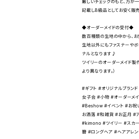
厳しいチェックのもと、万が
記載しB級品としてお安く販
◆オーダーメイドの受付◆
数百種類の生地の中から、お
生地以外にもファスナーやボ
ナルとなります♪
ツイリーのオーダーメイド製作
より異なります。）
#ギフト #オリジナルブランド 
女子会 #小物 #オーダーメイ
#Beshow #イベント #お
お洒落 #和雑貨 #お正月 #
#kimono #ツイリー #ス
簪 #ロングヘア #ヘアアレ