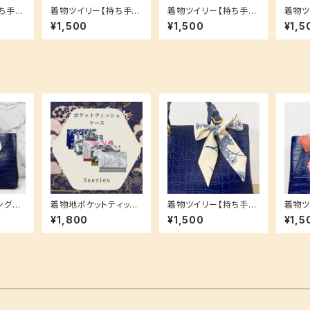
ち手に
着物ツイリー【持ち手に
着物ツイリー【持ち手に
着物ツ
フやヘ
巻いても！スカーフやヘ
巻いても！スカーフやヘ
巻いて
¥1,500
¥1,500
¥1,5
！】お揃
アアクセとしても！】お揃
アアクセとしても！】お揃
アアク
いシリーズ♪
いシリーズ♪ ブルー ラ
いシリ
イン柄 波模様 地模様
着物地ポケットティッシ
着物ツイリー【持ち手に
着物ツ
いて
ュケース 【プチギフトに
巻いても！スカーフやヘ
巻いて
¥1,800
¥1,500
¥1,5
アアク
も人気☆】 大人の嗜み
アアクセとしても！】お揃
アアク
揃いシリ
2カラー使用
いシリーズ♪
いシリ