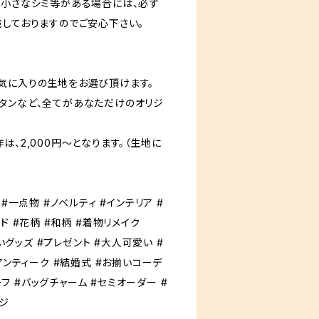
一小さなシミ等がある場合には、必ず
売しておりますのでご安心下さい。
気に入りの生地をお選び頂けます。
タンなど、全てがあなただけのオリジ
は、2,000円〜となります。（生地に
#一点物 #ノベルティ #インテリア #
ド #花柄 #和柄 #着物リメイク
祝いグッズ #プレゼント #大人可愛い #
アンティーク #結婚式 #お揃いコーデ
カーフ #バッグチャーム #セミオーダー #
ンジ