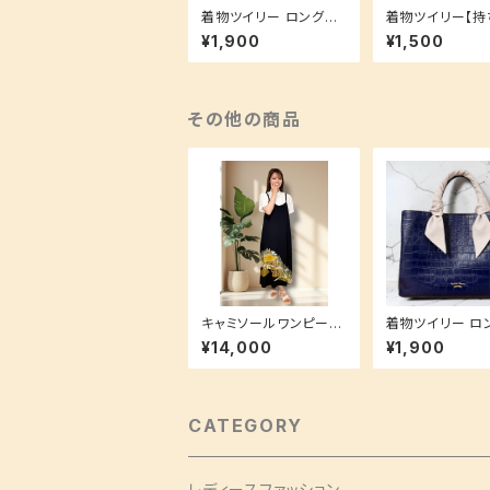
着物ツイリー ロングサ
着物ツイリー【持
イズ【持ち手に巻いて
巻いても！スカー
¥1,900
¥1,500
も！スカーフやヘアアク
アアクセとしても
セとしても！】お揃いシリ
いシリーズ♪
ーズ♪ バッグチャーム
グリーン 抹茶 竹柄 地
模様
その他の商品
キャミソールワンピース
着物ツイリー ロングサ
Sサイズ(ロング丈) 【重
イズ【持ち手に巻
¥14,000
¥1,900
ね着で簡単ラフコーデ
も！スカーフやヘ
♪】
セとしても！】お
ーズ♪ バッグチャーム
グレー 無地 地模様 花
菱
CATEGORY
レディースファッション