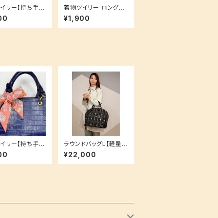
イリー【持ち手に
着物ツイリー ロングサ
も！スカーフやヘ
イズ【持ち手に巻いて
00
¥1,900
セとしても！】お揃
も！スカーフやヘアアク
ーズ♪
セとしても！】お揃いシリ
ーズ♪ バッグチャーム
グレー 無地 地模様 花
菱
イリー【持ち手に
ラウンドバッグL【軽量大
も！スカーフやヘ
容量タイプ★】帯地バッ
00
¥22,000
セとしても！】お揃
グ 防水加工可
ーズ♪