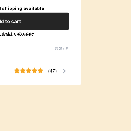
l shipping available
d to cart
にお住まいの方向け
通報する
(47)