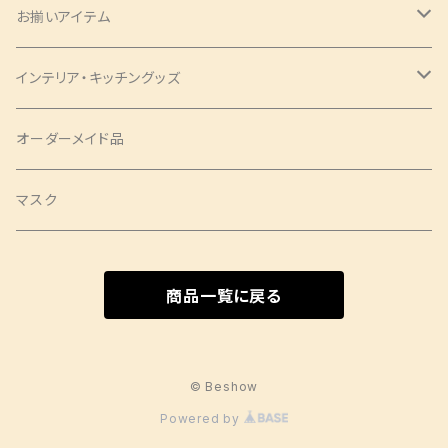
バッグ
シュシュ
ナローネクタイ
エプロン
トップス・シャツ
ブックカバー
お揃いアイテム
サコッシュ
ピアス
レギュラーネクタイ
ショートサイズ
アロハシャツ
トップス
パンツ
コインケース
ピアス
インテリア・キッチングッズ
ヘアバンド
蝶ネクタイ
ミドルサイズ
アロハシャツ
ワンピース
ポーチ
シュシュ
ランチョンマット
オーダーメイド品
クロスバンド
ロングサイズ
チュニック
タックワンピース
ラウンドポーチ
Mサイズ
ベスト
印鑑ケース
ツイリー
テーブルセンター
マスク
バレッタ・ヘアコーム
ソムリエサイズ
シャツ
袖ありワンピース
スクエアポーチ
Sサイズ
袖なし
SSサイズ
スカート
扇子袋
ヘアクリップ
カフェエプロン
商品一覧に戻る
ヘアクリップ
キャミソールワンピース
長袖
Sサイズ
ショートサイズ
ジャケット
しめ縄
タペストリー
Aラインワンピース
Mサイズ
ミドルサイズ
ジャケット
パンツ
日傘
コースター
© Beshow
Powered by
その他ワンピース
Lサイズ
ロングサイズ
コート
ポケットティッシュケース
クッションカバー