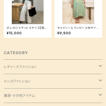
ボレロジャケット Sサイズ【和洋
キャミソールワンピースMサイズ
ミックスのクールなデザイン】縞
【重ね着で簡単ラフコーデ♪】
¥15,000
¥9,900
紬 ストライプ
CATEGORY
レディースファッション
バッグ・チャーム
メンズファッション
ツイリー
アクセサリー
ネクタイ・蝶ネクタイ
雑貨・その他アイテム