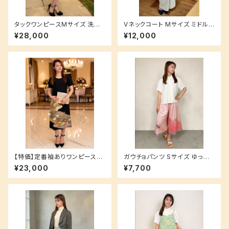
タックワンピースMサイズ 洗え
Vネックコート Mサイズ ミドル
るシルク素材でお手入れ簡単♪
丈 ポケット付き 紬 ボーダー柄
¥28,000
¥12,000
【裏地付き】 振袖 和柄 ピンク
【特価】定番袖ありワンピースS
ガウチョパンツ Sサイズ ゆった
サイズ 裏地付き 洗えるシルク生
りルーズにカッコよく♪ 洗える
¥23,000
¥7,700
地でお手入れ簡単♪ 黒留袖
生地でお手入れ簡単◎