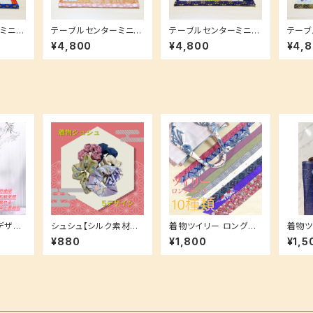
ミニサ
テーブルセンターミニサ
テーブルセンターミニサ
テーブ
大人気
イズ【ギフトにも大人気
イズ【ギフトにも大人気
イズ【
¥4,800
¥4,800
¥4,
クトサ
☆】多様なコンパクトサ
☆】多様なコンパクトサ
☆】多
イズ♪
イズ♪
イズ♪
デザイ
シュシュ【シルク素材で
着物ツイリー ロングサ
着物ツ
髪にも優しい！】ふんわ
イズ【持ち手に巻いて
巻いて
¥880
¥1,800
¥1,5
ケ使用
りまとめ髪に♪
も！スカーフやヘアアク
アアク
ター付
セとしても！】お揃いシリ
いシリーズ
ーズ♪