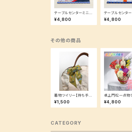
テーブルセンターミニサ
テーブルセンター
イズ【ギフトにも大人気
イズ【ギフトにも
¥4,800
¥4,800
☆】多様なコンパクトサ
☆】多様なコンパ
イズ♪
イズ♪
その他の商品
着物ツイリー【持ち手に
卓上門松一点物
巻いても！スカーフやヘ
ン 天然竹・友禅和紙・陶
¥1,500
¥4,800
アアクセとしても！】お揃
器・造花・乾燥コ
いシリーズ♪
【台座帯地コース
き】
CATEGORY