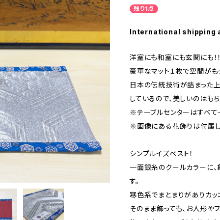
残り1点
International shipping 
洋室にも和室にも玄関にも！
豪華なマット１枚で空間がも
日本の伝統技術が詰まった上
しているので、美しいのはも
※テーブルセンターはすべて
※画像にある花飾りは付属し
シンプルイズベスト！
一面銀糸のクールカラーに、
す。
寒色系でまとまりがありカッ
そのまま飾っても、お人形や