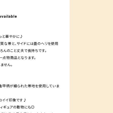
available
！
っと華やかに♪
質な帯と、サイドには畳のヘリを使用
ちろんのこと丈夫で長持ちです。
一点物商品となります。
ません。
亀甲柄が織られた帯地を使用していま
コイイ印象です♪
フィギュアの敷物にも◎