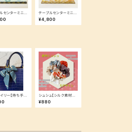
ルセンターミニサ
テーブルセンターミニサ
ギフトにも大人気
イズ【ギフトにも大人気
800
¥4,800
様なコンパクトサ
☆】多様なコンパクトサ
イズ♪
イリー【持ち手に
シュシュ【シルク素材で
も！スカーフやヘ
髪にも優しい！】ふんわ
00
¥880
セとしても！】お揃
りまとめ髪に♪
♪ ブルー ラ
イン柄 波模様 地模様