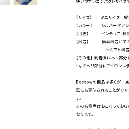
使いやすいコンパクトサイズ
【サイズ】 ミニサイズ 縦約
【カラー】 シルバー他／レッ
【用途】 インテリア、敷物
【梱包】 簡易梱包にてお届
※ギフト梱包をご希
【その他】 到着後はヘリ部
い。※ヘリ部分にアイロンは
Beshowの商品は多くが一
誰にも真似されることがない
す。
その為量産はおこなっておら
なります。