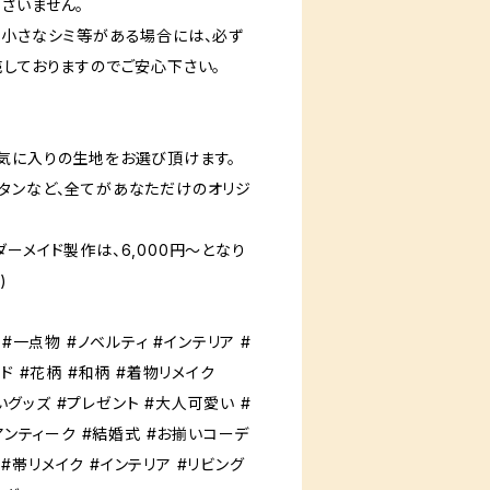
ざいません。
一小さなシミ等がある場合には、必ず
売しておりますのでご安心下さい。
気に入りの生地をお選び頂けます。
タンなど、全てがあなただけのオリジ
ーメイド製作は、6,000円〜となり
)
#一点物 #ノベルティ #インテリア #
ド #花柄 #和柄 #着物リメイク
祝いグッズ #プレゼント #大人可愛い #
アンティーク #結婚式 #お揃いコーデ
hion #帯リメイク #インテリア #リビング