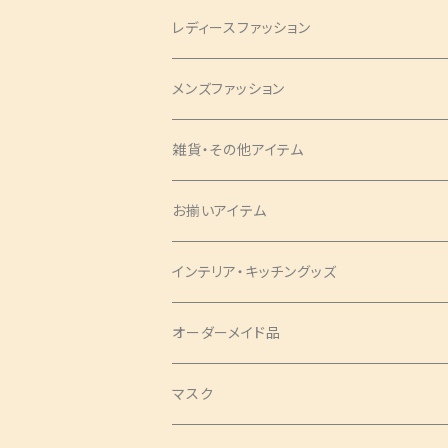
レディースファッション
バッグ・チャーム
メンズファッション
ツイリー
アクセサリー
ネクタイ・蝶ネクタイ
雑貨・その他アイテム
バッグ
シュシュ
ナローネクタイ
エプロン
トップス・シャツ
ブックカバー
お揃いアイテム
サコッシュ
ピアス
レギュラーネクタイ
ショートサイズ
アロハシャツ
トップス
パンツ
コインケース
ピアス
インテリア・キッチングッズ
ヘアバンド
蝶ネクタイ
ミドルサイズ
アロハシャツ
ワンピース
ポーチ
シュシュ
ランチョンマット
オーダーメイド品
クロスバンド
ロングサイズ
チュニック
タックワンピース
ラウンドポーチ
Mサイズ
ベスト
印鑑ケース
ツイリー
テーブルセンター
マスク
バレッタ・ヘアコーム
ソムリエサイズ
シャツ
袖ありワンピース
スクエアポーチ
Sサイズ