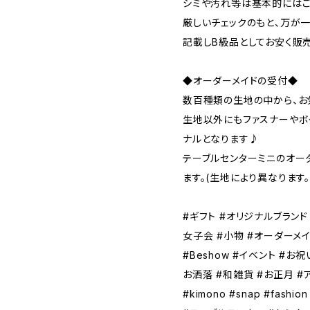
シミや汚れ等は基本的にはご
厳しいチェックのもと、万が
記載しB級品としてお安く販
◆オーダーメイドの受付◆
数百種類の生地の中から、お
生地以外にもファスナーやボ
ナルとなります♪
テーブルセンターミニのオーダ
ます。(生地により異なります。
#ギフト #オリジナルブランド 
女子会 #小物 #オーダーメイ
#Beshow #イベント #お
お洒落 #和雑貨 #お正月 #
#kimono #snap #fas