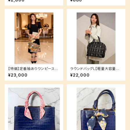
【特価】定番袖ありワンピースS
ラウンドバッグL【軽量大容量タ
サイズ 裏地付き 洗えるシルク生
イプ★】帯地バッグ 防水加工可
¥23,000
¥22,000
地でお手入れ簡単♪ 黒留袖