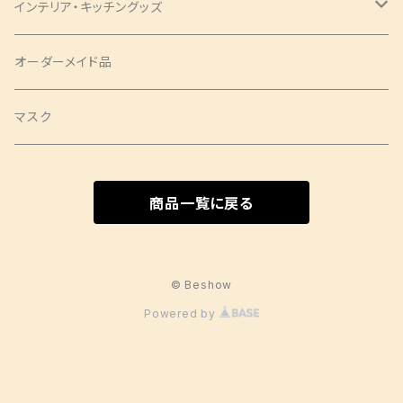
ショートサイズ
アロハシャツ
トップス
パンツ
コインケース
ピアス
インテリア・キッチングッズ
ヘアバンド
蝶ネクタイ
ミドルサイズ
アロハシャツ
ワンピース
ポーチ
シュシュ
ランチョンマット
オーダーメイド品
クロスバンド
ロングサイズ
チュニック
タックワンピース
ラウンドポーチ
Mサイズ
ベスト
印鑑ケース
ツイリー
テーブルセンター
マスク
バレッタ・ヘアコーム
ソムリエサイズ
シャツ
袖ありワンピース
スクエアポーチ
Sサイズ
袖なし
SSサイズ
スカート
扇子袋
ヘアクリップ
カフェエプロン
商品一覧に戻る
ヘアクリップ
キャミソールワンピース
長袖
Sサイズ
ショートサイズ
ジャケット
しめ縄
タペストリー
Aラインワンピース
Mサイズ
ミドルサイズ
ジャケット
パンツ
日傘
コースター
© Beshow
Powered by
その他ワンピース
Lサイズ
ロングサイズ
コート
ポケットティッシュケース
クッションカバー
ミニサイズ
ソムリエサイズ
卓上門松