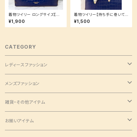
着物ツイリー ロングサイズ【持
着物ツイリー【持ち手に巻いて
ち手に巻いても！スカーフやヘア
も！スカーフやヘアアクセとして
¥1,900
¥1,500
アクセとしても！】お揃いシリー
も！】お揃いシリーズ♪ ネイビー
ズ♪ バッグチャーム ピンク 花柄
小花柄 小紋
CATEGORY
レディースファッション
バッグ・チャーム
メンズファッション
ツイリー
アクセサリー
ネクタイ・蝶ネクタイ
雑貨・その他アイテム
バッグ
シュシュ
ナローネクタイ
エプロン
トップス・シャツ
ブックカバー
お揃いアイテム
サコッシュ
ピアス
レギュラーネクタイ