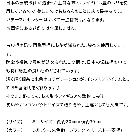
日本の伝統技術が詰まった上質な帯と、サイドには畳のヘリを使
用しているので、美しいのはもちろんのこと丈夫で長持ちです。
※テーブルセンターはすべて一点物商品となります。
※画像にある花飾りは付属しません。
古典柄の毘沙門亀甲柄にお花が織られた、袋帯を使用していま
す。
財宝や福徳の意味が込められたこの柄は、日本の伝統柄の中で
も特に縁起の良いものとされています。
淡く輝く銀糸と朱色のコラボレーションが、インテリアアイテムとし
てお部屋を明るく彩ります♪
そのまま飾っても、お人形やフィギュアの敷物にも◎
使いやすいコンパクトサイズで贈り物や手土産としても人気です。
【サイズ】 ミニサイズ 縦約20cm×横約30cm
【カラー】 シルバー、朱色他／ブラック ヘリ：ブルー(菱柄)