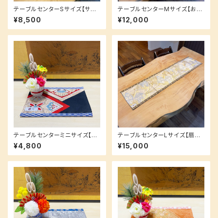
テーブルセンターSサイズ【サッ
テーブルセンターMサイズ【おめ
と敷いて空間をお洒落に☆】多
でたい赤富士デザイン☆】来客
¥8,500
¥12,000
様なコンパクトサイズ♪
時にもおすすめサイズ♪
テーブルセンターミニサイズ【ギ
テーブルセンターLサイズ【扇子
フトにも大人気☆】多様なコンパ
と曲線美の和風デザイン☆】存
¥4,800
¥15,000
クトサイズ♪
在感たっぷりサイズ♪