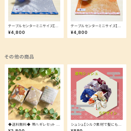
テーブルセンターミニサイズ【ギ
テーブルセンターミニサイズ【ギ
フトにも大人気☆】多様なコンパ
フトにも大人気☆】多様なコンパ
¥4,800
¥4,800
クトサイズ♪
クトサイズ♪
その他の商品
◆送料無料◆ 帯ハギレセット 大
シュシュ【シルク素材で髪にも優
量 まとめ売り 格安 袋帯 半幅帯
しい！】ふんわりまとめ髪に♪
¥2,800
¥880