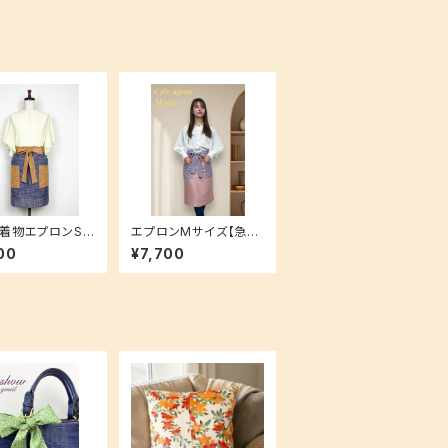
着物エプロンSサ
エプロンMサイズ【急な
急な来客にもお洒
来客にもお洒落にすぐ
00
¥7,700
ぐ対応★】贈り物
対応★】贈り物にも大人
人気！
気！ 着物 和柄