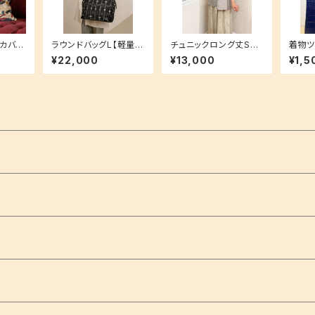
ンカバー
ラウンドバッグL【軽量大
チュニックロング丈Sサ
着物ツ
♪ 和
容量タイプ★】帯地バッ
イズ【グラデーション紬
巻いて
¥22,000
¥13,000
¥1,5
グ 防水加工可
生地】洗える加工付き着
アアク
物地でお手入れ簡単♪
いシリ