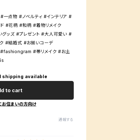
#一点物 #ノベルティ #インテリア #
ド #花柄 #和柄 #着物リメイク
祝いグッズ #プレゼント #大人可愛い #
ク #結婚式 #お揃いコーデ
on #fashiongram #帯リメイク #お土
Gs
l shipping available
d to cart
にお住まいの方向け
通報する