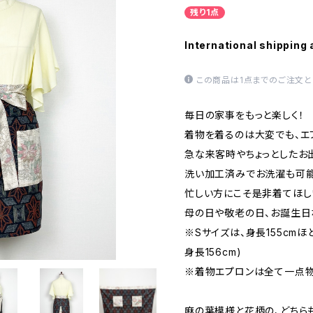
残り1点
International shipping 
この商品は1点までのご注文と
毎日の家事をもっと楽しく！
着物を着るのは大変でも、エ
急な来客時やちょっとしたお
洗い加工済みでお洗濯も可能
忙しい方にこそ是非着てほし
母の日や敬老の日、お誕生日
※Sサイズは、身長155cm
身長156cm)
※着物エプロンは全て一点物
麻の葉模様と花柄の、どちら