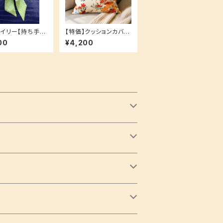
イリー【持ち手に
【特価】クッションカバー
も！スカーフやヘ
和室にも洋室にも♪ 和
00
¥4,200
セとしても！】お揃
柄 百合 クッション付き
ーズ♪
可