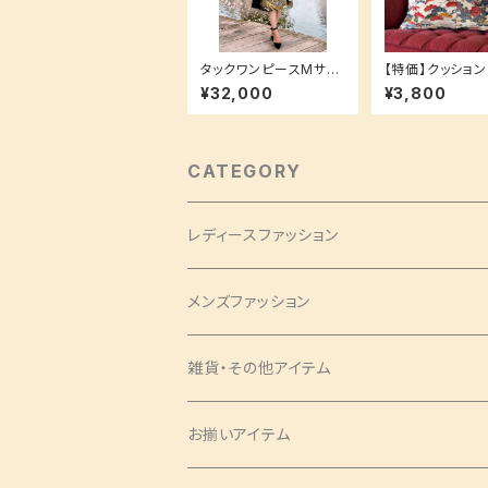
タックワンピースMサイ
【特価】クッショ
ズ 裏地付き 洗えるシル
和室にも洋室にも
¥32,000
¥3,800
ク生地でお手入れ簡単
柄 紅型 もみじ クッショ
♪ 鶴 黒留袖 牡丹
ン付き可
CATEGORY
レディースファッション
バッグ・チャーム
メンズファッション
ツイリー
アクセサリー
ネクタイ・蝶ネクタイ
雑貨・その他アイテム
バッグ
シュシュ
ナローネクタイ
エプロン
トップス・シャツ
ブックカバー
お揃いアイテム
サコッシュ