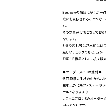
Beshowの商品は多くが一
誰にも真似されることがない
す。
その為量産はおこなっておら
なります。
シミや汚れ等は基本的にはご
厳しいチェックのもと、万が
記載しB級品としてお安く販
◆オーダーメイドの受付◆
数百種類の生地の中から、お
生地以外にもファスナーやボ
ナルとなります♪
カフェエプロンSのオーダーメ
円〜となります。