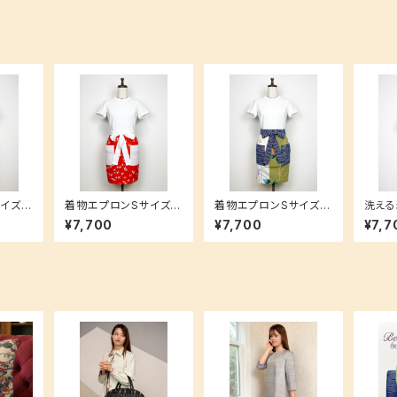
イズ
着物エプロンSサイズ
着物エプロンSサイズ
洗える
お洒落
【急な来客にもお洒落
【急な来客にもお洒落
イズ【
¥7,700
¥7,700
¥7,7
り物に
にすぐ対応★】贈り物に
にすぐ対応★】贈り物に
落にす
も大人気！
も大人気！
にも大