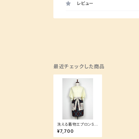
レビュー
最近チェックした商品
洗える着物エプロンSサ
イズ【急な来客にもお洒
¥7,700
落にすぐ対応★】贈り物
にも大人気！